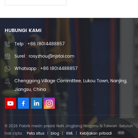
sekrup bola bantalan
untuk peralatan mesin
CNC
HUBUNGI KAMI
Telp :
+86 18014488857
Surel : rosyzhou@njstai.com
Whatsapp : +86 18014488857
Chenggong Village Committee, Lukou Town, Nanjing,
Jiangsu, China
© 2026 Pabrik mesin presisi NaN Jingjiang Ningshu N Taiwan .Seluruh
hak cipta .
Peta situs
|
blog
|
XML
|
Kebijakan pribadi