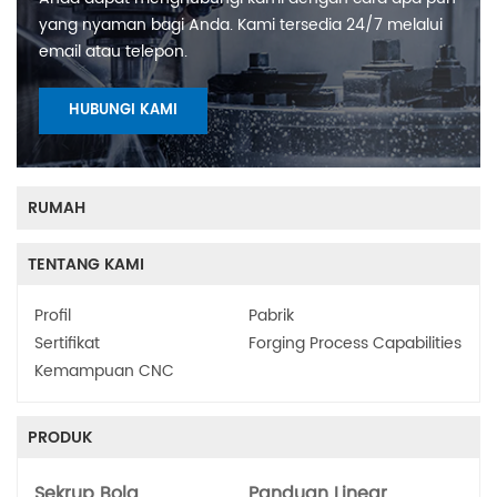
yang nyaman bagi Anda. Kami tersedia 24/7 melalui
email atau telepon.
HUBUNGI KAMI
RUMAH
TENTANG KAMI
Profil
Pabrik
Sertifikat
Forging Process Capabilities
Kemampuan CNC
PRODUK
Sekrup Bola
Panduan Linear