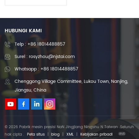
rendah Rolled CNC
Ballscrew RSC RSV RSW3210
HUBUNGI KAMI
Telp :
+86 18014488857
Surel : rosyzhou@njstai.com
Whatsapp : +86 18014488857
Chenggong Village Committee, Lukou Town, Nanjing,
Jiangsu, China
© 2026 Pabrik mesin presisi NaN Jingjiang Ningshu N Taiwan .Seluruh
hak cipta .
Peta situs
|
blog
|
XML
|
Kebijakan pribadi