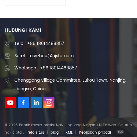
Bola CNC Sekrup Bola
Aktuator Linier Mur
Tunggal
HUBUNGI KAMI
Telp :
+86 18014488857
Surel : rosyzhou@njstai.com
Whatsapp : +86 18014488857
Chenggong Village Committee, Lukou Town, Nanjing,
Jiangsu, China
© 2026 Pabrik mesin presisi NaN Jingjiang Ningshu N Taiwan .Seluruh
hak cipta .
Peta situs
|
blog
|
XML
|
Kebijakan pribadi