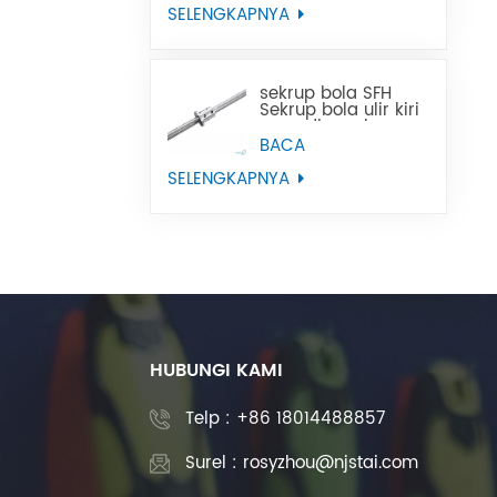
SELENGKAPNYA
sekrup bola SFH
Sekrup bola ulir kiri
yang digunakan
pada peralatan
BACA
mesin CNC
SELENGKAPNYA
HUBUNGI KAMI
Telp :
+86 18014488857
Surel : rosyzhou@njstai.com