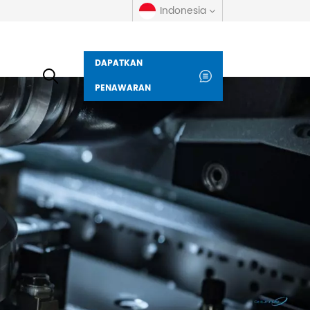
Indonesia
DAPATKAN
English
PENAWARAN
русский
español
العربية
Deutsch
italiano
français
Indonesia