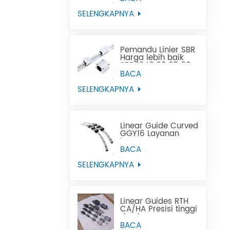
Menggantikan Tbi
SELENGKAPNYA
Pemandu Linier SBR
Harga lebih baik
SBR 12 16 20 25 30
35 40 50 rel
BACA
panduan linier
SELENGKAPNYA
Linear Guide Curved
GGY16 Layanan
kustom OEM
disediakan, rel
BACA
panduan linier
melengkung CNC
SELENGKAPNYA
panduan linier
melengkung
Linear Guides RTH
CA/HA Presisi tinggi
dan harga
terjangkau
BACA