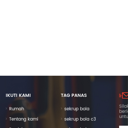
IKUTI KAMI
TAG PANAS
Sila
Rumah
sekrup bola
ber
unt
Tentang kami
sekrup bola c3