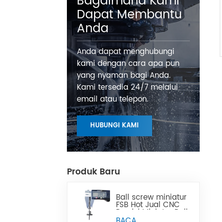
Bagaimana Kami
Dapat Membantu
Anda
Anda dapat menghubungi
kami dengan cara apa pun
yang nyaman bagi Anda.
Kami tersedia 24/7 melalui
email atau telepon.
HUBUNGI KAMI
Produk Baru
Ball screw miniatur
FSB Hot Jual CNC
Presisi Miniatur Ball
Lead Screw Dapat
BACA