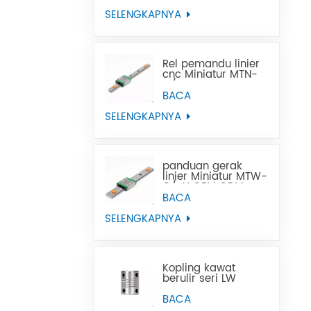
SELENGKAPNYA
Rel pemandu linier
cnc Miniatur MTN-
C/-H OEM ODM
BACA
SELENGKAPNYA
panduan gerak
linier Miniatur MTW-
C/-H OEM ODM
BACA
SELENGKAPNYA
Kopling kawat
berulir seri LW
BACA