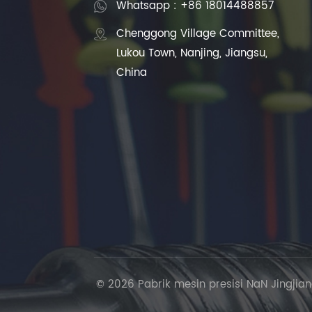
Whatsapp : +86 18014488857
Chenggong Village Committee,
Lukou Town, Nanjing, Jiangsu,
China
© 2026 Pabrik mesin presisi NaN Jingjian