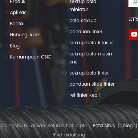
Produk
sekrup bola
miniatur
Aplikasi
LET’
bola sekrup
Berita
panduan linier
Hubungi kami
sekrup bola khusus
Blog
sekrup bola mesin
Kemampuan CNC
cnc
sekrup bola linier
panduan slide linier
rel linier kecil
g Ningshu N Taiwan .Seluruh hak cipta .
Peta situs
|
blog
IPv6 didukung