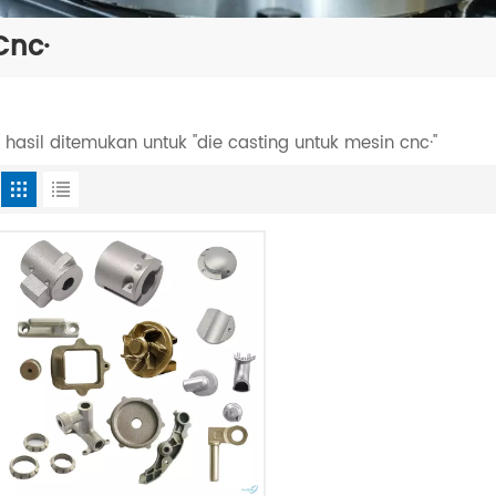
Cnc·
1 hasil ditemukan untuk "die casting untuk mesin cnc·"