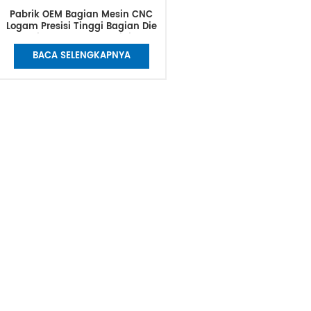
Pabrik OEM Bagian Mesin CNC
Logam Presisi Tinggi Bagian Die
Casting Paduan Aluminium
Kustom
BACA SELENGKAPNYA