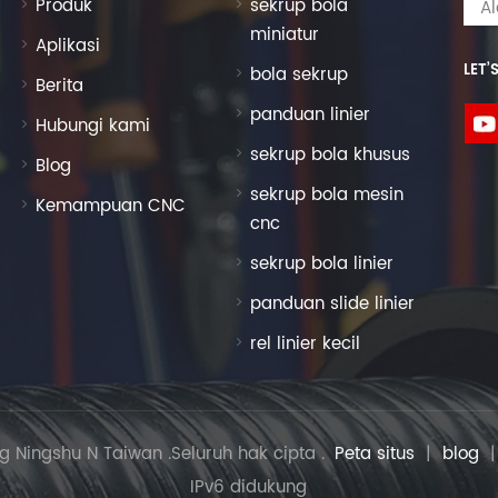
Produk
sekrup bola
miniatur
Aplikasi
LET’
bola sekrup
Berita
panduan linier
Hubungi kami
sekrup bola khusus
Blog
sekrup bola mesin
Kemampuan CNC
cnc
sekrup bola linier
panduan slide linier
rel linier kecil
g Ningshu N Taiwan .Seluruh hak cipta .
Peta situs
|
blog
IPv6 didukung