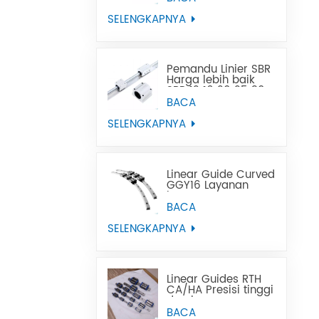
Menggantikan Tbi
SELENGKAPNYA
Pemandu Linier SBR
Harga lebih baik
SBR 12 16 20 25 30
35 40 50 rel
BACA
panduan linier
SELENGKAPNYA
Linear Guide Curved
GGY16 Layanan
kustom OEM
disediakan, rel
BACA
panduan linier
melengkung CNC
SELENGKAPNYA
panduan linier
melengkung
Linear Guides RTH
CA/HA Presisi tinggi
dan harga
terjangkau
BACA