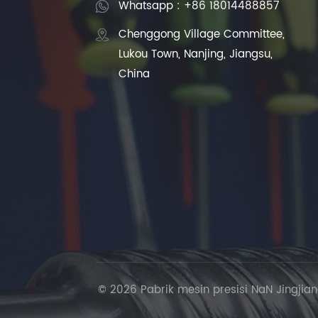
Whatsapp : +86 18014488857
Chenggong Village Committee,
Lukou Town, Nanjing, Jiangsu,
China
© 2026 Pabrik mesin presisi NaN Jingjian