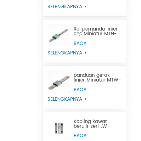
SELENGKAPNYA
Rel pemandu linier
cnc Miniatur MTN-
C/-H OEM ODM
BACA
SELENGKAPNYA
panduan gerak
linier Miniatur MTW-
C/-H OEM ODM
BACA
SELENGKAPNYA
Kopling kawat
berulir seri LW
BACA