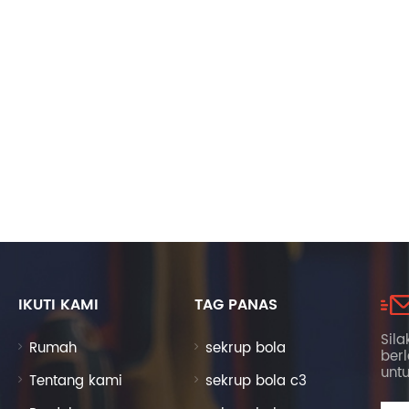
IKUTI KAMI
TAG PANAS
Sila
Rumah
sekrup bola
ber
unt
Tentang kami
sekrup bola c3