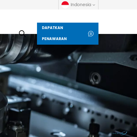
Indonesia
DAPATKAN
English
PENAWARAN
русский
español
العربية
Deutsch
italiano
français
Indonesia