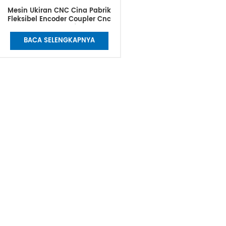
Mesin Ukiran CNC Cina Pabrik
Fleksibel Encoder Coupler Cnc
Stepper Motor Shaft Coupler
Clamp Beam Coupling
BACA SELENGKAPNYA