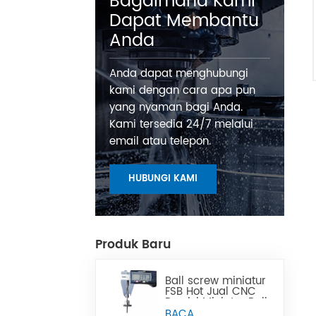
Bagaimana Kami
Dapat Membantu
Anda
Anda dapat menghubungi
kami dengan cara apa pun
yang nyaman bagi Anda.
Kami tersedia 24/7 melalui
email atau telepon.
HUBUNGI KAMI
Produk Baru
Ball screw miniatur
FSB Hot Jual CNC
Presisi Miniatur Ball
Lead Screw Dapat
BACA