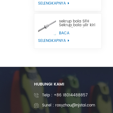
SELENGKAPNYA
sekrup bola SFH
Sekrup bola ulir kiri
yang digunakan
pada peralatan
BACA
mesin CNC
SELENGKAPNYA
HUBUNGI KAMI
Telp :
+86 18014488857
Surel : rosyzhou@njstai.com