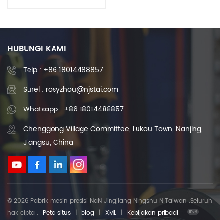
digunakan pada peralatan
mesin CNC
HUBUNGI KAMI
Telp :
+86 18014488857
Surel : rosyzhou@njstai.com
Whatsapp : +86 18014488857
Chenggong Village Committee, Lukou Town, Nanjing,
Jiangsu, China
© 2026 Pabrik mesin presisi NaN Jingjiang Ningshu N Taiwan .Seluruh
hak cipta .
Peta situs
|
blog
|
XML
|
Kebijakan pribadi